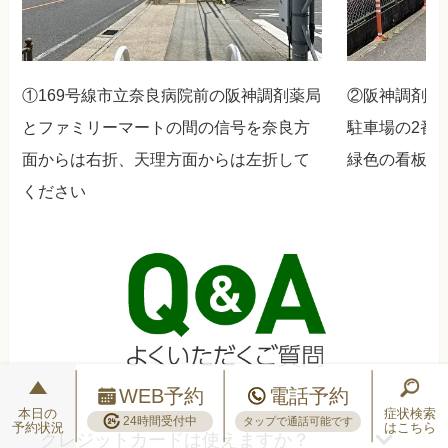
①169号線市立奈良病院前の阪神調剤薬局
②阪神調剤薬
とファミリーマートの間の信号を奈良方
駐車場の2番
面からは右折、天理方面からは左折して
緑色の看板が
ください
WEB予約
電話予約
本日の
症状検索
24時間受付中
タップで通話可能です
予約状況
はこちら
クレジットカードは使えますか？