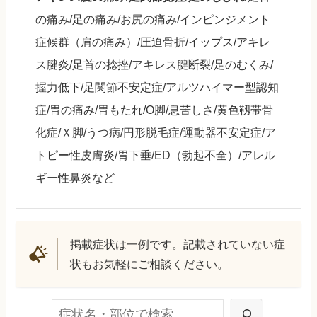
の痛み/足の痛み/お尻の痛み/インピンジメント
症候群（肩の痛み）/圧迫骨折/イップス/アキレ
ス腱炎/足首の捻挫/アキレス腱断裂/足のむくみ/
握力低下/足関節不安定症/アルツハイマー型認知
症/胃の痛み/胃もたれ/O脚/息苦しさ/黄色靱帯骨
化症/Ｘ脚/うつ病/円形脱毛症/運動器不安定症/ア
トピー性皮膚炎/胃下垂/ED（勃起不全）/アレル
ギー性鼻炎など
掲載症状は一例です。記載されていない症
状もお気軽にご相談ください。
検索