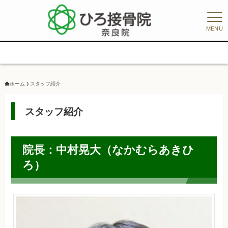
MENU
【初回
ホーム
スタッフ紹介
スタッフ紹介
院長：中村晃大（なかむらあきひ
ろ）