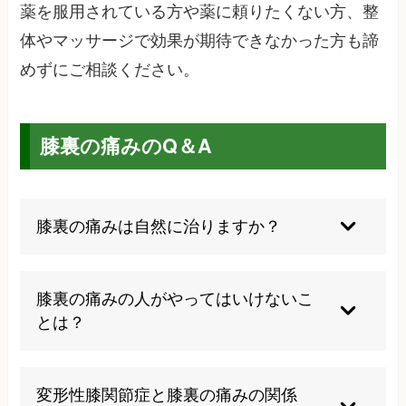
薬を服用されている方や薬に頼りたくない方、整
体やマッサージで効果が期待できなかった方も諦
めずにご相談ください。
膝裏の痛みのQ＆A
膝裏の痛みは自然に治りますか？
軽度の筋肉疲労による痛みは安静により改善する
こともありますが、関節や靭帯の問題による痛み
膝裏の痛みの人がやってはいけないこ
は適切な治療が必要です。放置すると悪化する可
とは？
能性が高いため、早期の対処をお勧めします。
痛みがある時の無理な運動、長時間の正座、重い
ものを持つ動作、膝に負担をかける急激な動きは
変形性膝関節症と膝裏の痛みの関係