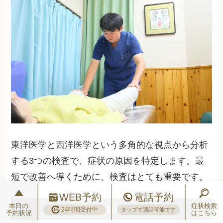
東洋医学と西洋医学という多角的な視点から分析
する3つの検査で、症状の原因を特定します。最
短で改善へ導くために、検査はとても重要です。
WEB予約
電話予約
本日の
症状検索
一般的な整体院では…
24時間受付中
タップで通話可能です
予約状況
はこちら