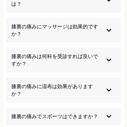
避けるべきです。また、痛みを我慢して活動を続
は？
けることは症状を悪化させる可能性があります。
変形性膝関節症が進行すると、膝裏にも痛みが現
れることがあります。これは関節の変形により膝
膝裏の痛みにマッサージは効果的です
裏の組織にも負担がかかるためです。早期の対処
か？
により進行を遅らせることが可能です。
筋肉の緊張による痛みには効果的ですが、関節や
靭帯の問題が原因の場合は適切ではありません。
膝裏の痛みは何科を受診すれば良いで
まずは原因を特定してから適切な治療法を選択す
すか？
ることが重要です。
まずは整形外科を受診することをお勧めします。
膝の専門的な検査と診断により、適切な治療方針
膝裏の痛みに湿布は効果があります
を決定することができます。必要に応じて他の専
か？
門科への紹介も行われます。
急性期の炎症には一定の効果がありますが、慢性
的な痛みや構造的な問題には限定的です。湿布だ
膝裏の痛みでスポーツはできますか？
けに頼らず、根本的な原因に対する治療を並行し