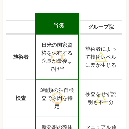
当院
グループ院
日米の国家資
施術者によっ
格を保有する
施術者
て
技術レベル
院長が最後ま
に差が生じる
で担当
3種類の独自検
検査をせず
説
検査
査で
原因を特
明も不十分
定
新発想の整体
マニュアル通