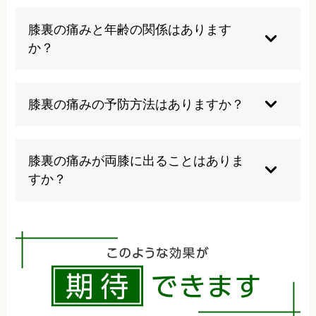
て行うことが大切です。
痛みの原因と程度によります。軽度であれば適度
な運動は有効ですが、痛みを感じながらの激しい
膝裏の痛みと年齢の関係はあります
運動は避けるべきです。専門家の指導のもとで安
か？
全な範囲での運動を心がけましょう。
加齢とともに軟骨の摩耗や筋力低下が進むため、
年齢が高くなるほど膝裏の痛みは発生しやすくな
膝裏の痛みの予防方法はありますか？
ります。しかし、適切なケアにより予防や改善が
可能です。
適度な運動による筋力維持、体重管理、正しい姿
勢の維持、十分な休息が重要です。また、膝に負
膝裏の痛みが両膝に出ることはありま
担をかける動作を避け、日常生活の工夫により予
すか？
防効果が期待できます。
変形性膝関節症や全身的な要因による場合は、両
膝に症状が現れることがあります。片側の痛みを
かばうことで反対側にも負担がかかり、両側性に
なることもよくあります。