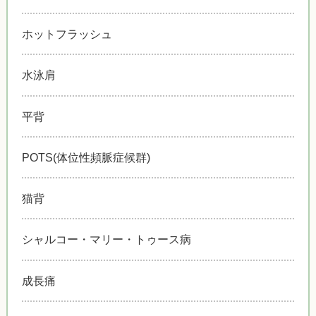
ホットフラッシュ
水泳肩
平背
POTS(体位性頻脈症候群)
猫背
シャルコー・マリー・トゥース病
成長痛