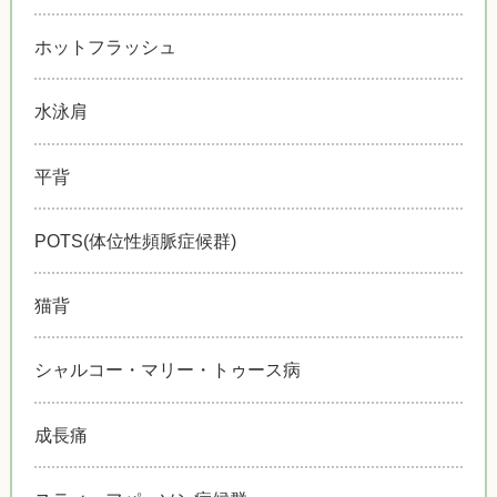
ホットフラッシュ
水泳肩
平背
POTS(体位性頻脈症候群)
猫背
シャルコー・マリー・トゥース病
成長痛