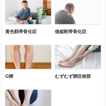
黄色靱帯骨化症
後縦靭帯骨化症
O脚
むずむず脚症候群