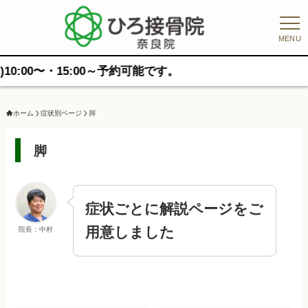
MENU
00〜・15:00～予約可能です。
ホーム
症状別ページ
脚
脚
症状ごとに解説ページをご
用意しました
院長：中村