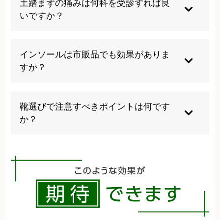
土踏まずの痛みは何科を受診すれば良
ています。混同されることが多いですが、同一の
いですか？
疾患です。
整形外科の受診をお勧めします。足の構造や神経
の状態を専門的に診断でき、適切な治療を受ける
インソールは市販品でも効果がありま
ことができます。症状によっては専門的な検査も
すか？
必要になります。
軽度の症状には市販品でも効果が期待できます
が、重症例ではオーダーメイドのインソールが推
靴選びで注意すべきポイントは何です
奨されます。個人の足の形に合わせることが重要
か？
です。
クッション性があり、足のアーチをサポートする
機能があること、サイズが適切で足が靴の中で動
かないことが重要です。専門店での相談もお勧め
します。