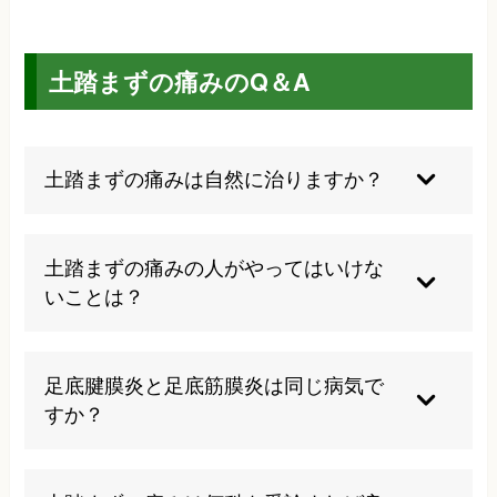
土踏まずの痛みのQ＆A
土踏まずの痛みは自然に治りますか？
軽度の場合は安静により自然治癒することもあり
ますが、慢性化すると長期間症状が続くため、早
土踏まずの痛みの人がやってはいけな
期の適切な治療が重要です。放置すると症状が悪
いことは？
化する可能性が高くなります。
痛みを我慢して激しい運動を続ける、硬い地面で
の長時間の歩行、クッション性の悪い靴の着用は
足底腱膜炎と足底筋膜炎は同じ病気で
避けるべきです。無理をすると症状が悪化してし
すか？
まいます。
同じ病気を指します。腱膜と筋膜は医学的に同じ
組織を表しており、どちらの表記も正しいとされ