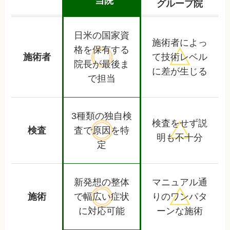
当院
グループ院
日米の国家資
施術者によっ
格を保有する
施術者
て
技術レベル
院長が最後ま
に差が生じる
で担当
3種類の独自検
検査をせず
説
検査
査で
原因を特
明も不十分
定
新発想の整体
マニュアル通
施術
で幅広い
症状
りの
ワンパタ
に対応可能
ーンな施術