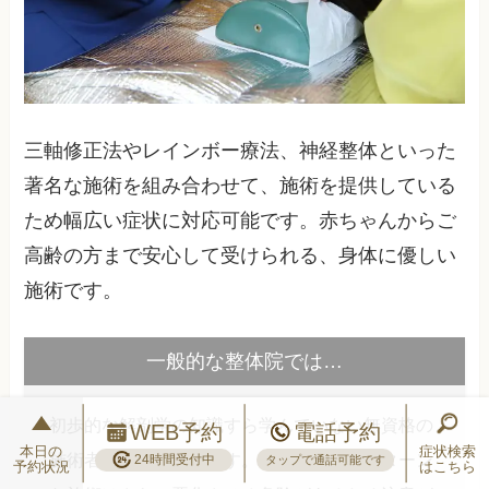
三軸修正法やレインボー療法、神経整体といった
著名な施術を組み合わせて、施術を提供している
ため幅広い症状に対応可能です。赤ちゃんからご
高齢の方まで安心して受けられる、身体に優しい
施術です。
一般的な整体院では…
初歩的な解剖学の知識すら学んでいない無資格の
WEB予約
電話予約
本日の
症状検索
施術者が急増しています。力任せのワンパターン
24時間受付中
タップで通話可能です
予約状況
はこちら