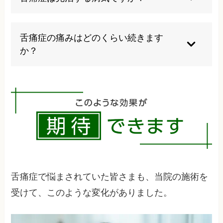
の変化が痛みを引き起こしています。機能的な問
題のため、従来の検査では異常が見つからないこ
適切な治療により症状の改善や完治は可能です
とが多いのです。
が、個人差があり、根気強い治療が必要な場合も
舌痛症の痛みはどのくらい続きます
あります。当院では多くの方が症状の大幅な改善
か？
を実感されており、諦めずに治療を続けることが
大切です。
症状の持続期間は個人差がありますが、数週間か
ら数年続く場合もあり、早期の適切な治療が症状
軽減の鍵となります。放置すると慢性化しやすい
ため、早めの対応をお勧めします。
舌痛症で悩まされていた皆さまも、当院の施術を
受けて、このような変化がありました。