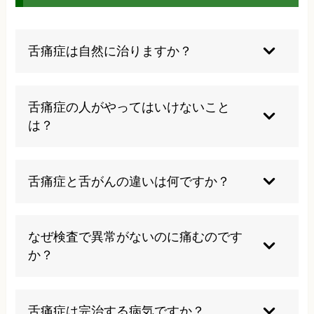
舌痛症は自然に治りますか？
舌痛症は自然治癒することもありますが、慢性化
する場合も多いため、適切な治療とケアを受ける
舌痛症の人がやってはいけないこと
ことで改善の可能性が高まります。早期の対応が
は？
重要で、放置すると症状が長期化する恐れがあり
ます。
刺激の強い食べ物や熱すぎる飲み物は避け、舌を
噛んだり強く擦ったりしないよう注意し、ストレ
舌痛症と舌がんの違いは何ですか？
スを溜めすぎないことが大切です。アルコールや
香辛料、酸味の強い食品も症状を悪化させる可能
舌痛症は見た目に異常がありませんが、舌がんは
性があります。
腫瘍や潰瘍などの病変が確認できます。専門医に
なぜ検査で異常がないのに痛むのです
よる検査で鑑別診断が可能です。心配な場合は必
か？
ず医療機関を受診してください。
舌痛症は神経系の異常が原因と考えられており、
画像検査や血液検査では発見できない微細な神経
舌痛症は完治する病気ですか？