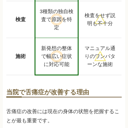
3種類の独自検
検査をせず
説
検査
査で
原因を特
明も不十分
定
新発想の整体
マニュアル通
施術
で幅広い
症状
りの
ワンパタ
に対応可能
ーンな施術
当院で舌痛症が改善する理由
舌痛症の改善には現在の身体の状態を把握するこ
とが最も重要です。