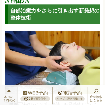
自然治癒力をさらに引き出す新発想の
整体技術
WEB予約
電話予約
本日の
症状検索
24時間受付中
タップで通話可能です
予約状況
はこちら
三軸修正法やレインボー療法、神経整体といった