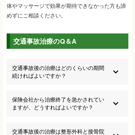
体やマッサージで効果が期待できなかった方も諦
めずにご相談ください。
交通事故治療のQ＆A
交通事故後の治療はどのくらいの期間
続ければよいですか？
一般的には症状の改善に合わせて3～6ヶ月程度の
治療期間が目安ですが、個人差が大きいため一概
保険会社から治療終了を急かされてい
には言えません。症状が完全に消失するまで、ま
ますが、どうすればよいですか？
たは医師が治療の終了を判断するまで継続するこ
とが重要です。当院では定期的な経過観察を行い
症状が残っている場合は、保険会社の都合で治療
ながら、最適な治療期間を見極めています。患者
を中止する必要はありません。当院では患者様の
交通事故後の治療は整形外科と接骨院