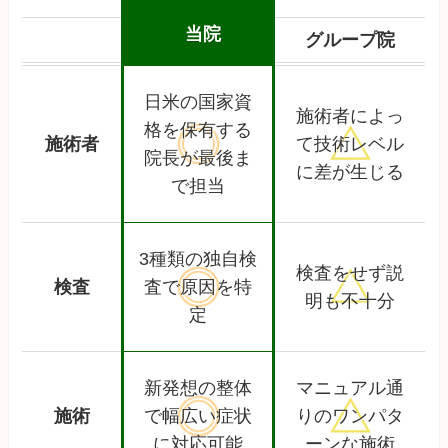
当院
グループ院
日米の国家資
施術者によっ
格を保有する
施術者
て
技術レベル
院長が最後ま
に差が生じる
で担当
3種類の独自検
検査をせず
説
検査
査で
原因を特
明も不十分
定
新発想の整体
マニュアル通
施術
で幅広い
症状
りの
ワンパタ
に対応可能
ーンな施術