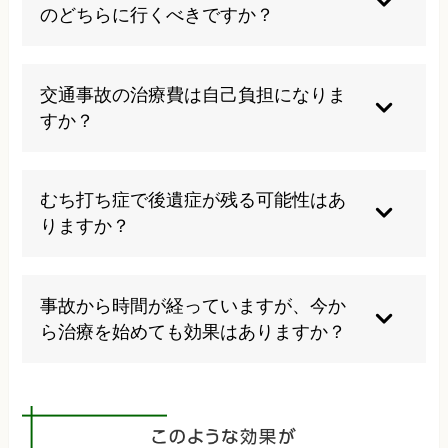
さんの症状や生活状況に合わせて、無理のない治
症状に基づいた医学的見地から施術の必要性を判
のどちらに行くべきですか？
療計画を立てることが大切です。
断し、適切な施術証明書を作成することで、必要
な施術を継続できるようサポートしています。治
理想的には両方を併用することをお勧めします。
療に専念していただくことが早期回復につながり
整形外科ではレントゲンやMRIなどの検査で骨折
交通事故の治療費は自己負担になりま
ます。
や靭帯損傷などの確認ができ、接骨院では手技療
すか？
法や運動療法による機能回復が期待できます。当
院では整形外科医と連携し、総合的な治療を提供
基本的に交通事故の治療費は自賠責保険や任意保
しています。患者さんの症状や状態に合わせて、
険でカバーされ、患者様の自己負担はありませ
むち打ち症で後遺症が残る可能性はあ
最適な治療方針を提案させていただきます。
ん。当院では煩雑な手続きもサポートしています
りますか？
ので、治療に専念していただけます。保険の適用
範囲や期間などについても丁寧に説明しますの
適切な初期治療を受けなかったり、症状を放置し
で、ご不安な点はお気軽にご相談ください。
たりすると、慢性的な痛みやしびれ、頭痛などの
事故から時間が経っていますが、今か
後遺症が残るリスクが高まります。当院では後遺
ら治療を始めても効果はありますか？
症を最小限に抑えるための早期からの適切な治療
をしています。早期の治療開始が後遺症予防の鍵
はい、事故から時間が経過していても治療効果は
となりますので、事故後はできるだけ早く当院に
期待できます。特に慢性化した症状に対しては、
相談してください。
当院の東洋医学と西洋医学を組み合わせた独自の