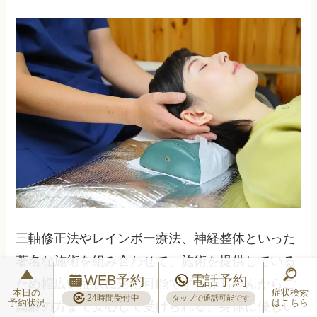
三軸修正法やレインボー療法、神経整体といった
著名な施術を組み合わせて、施術を提供している
WEB予約
電話予約
ため幅広い症状に対応可能です。赤ちゃんからご
本日の
症状検索
24時間受付中
タップで通話可能です
予約状況
はこちら
高齢の方まで安心して受けられる、身体に優しい