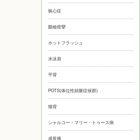
狭心症
眼瞼痙攣
ホットフラッシュ
水泳肩
平背
POTS(体位性頻脈症候群)
猫背
シャルコー・マリー・トゥース病
成長痛