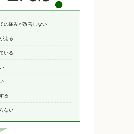
ての痛みが改善しない
が走る
ている
い
い
する
らない