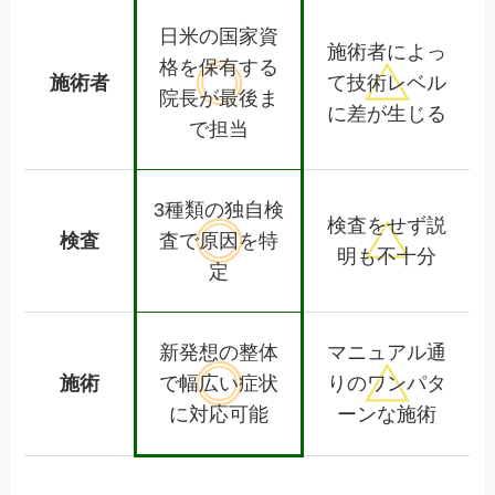
日米の国家資
施術者によっ
格を保有する
施術者
て
技術レベル
院長が最後ま
に差が生じる
で担当
3種類の独自検
検査をせず
説
検査
査で
原因を特
明も不十分
定
新発想の整体
マニュアル通
施術
で幅広い
症状
りの
ワンパタ
に対応可能
ーンな施術