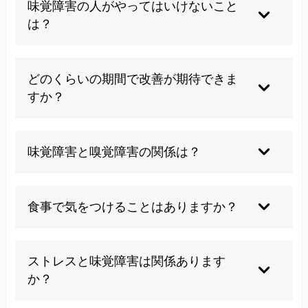
味覚障害の人がやってはいけないこと
は適切な治療が必要です。早期の対処が回復の鍵
は？
となります。
過度な調味料の使用は避けましょう。塩分や糖分
の過剰摂取につながります。また、自己判断での
どのくらいの期間で改善が期待できま
薬剤中止や偏った食事制限も危険です。
すか？
原因や治療法により異なりますが、当院の施術で
は多くの場合、2-3ヶ月で改善の兆しが見られま
味覚障害と嗅覚障害の関係は？
す。継続的な治療により、より確実な回復が期待
できます。
嗅覚と味覚は密接に関連しており、嗅覚障害があ
ると食べ物の風味を感じにくくなり、味覚障害と
食事で気をつけることはありますか？
して認識されることがよくあります。
亜鉛を多く含む食品を積極的に摂取し、バランス
の良い食事を心がけましょう。極端な味付けは避
ストレスと味覚障害は関係あります
けることが大切です。
か？